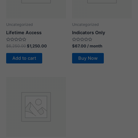
Uncategorized
Uncategorized
Lifetime Access
Indicators Only
Rated
Rated
$
6,250.00
$
1,250.00
$
67.00
/ month
0
0
out
out
of
of
Add to cart
Buy Now
5
5