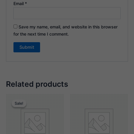
Email
*
Save my name, email, and website in this browser
for the next time I comment.
Related products
Original
Current
price
price
Sale!
Sale!
was:
is:
$6,250.00.
$1,250.00.