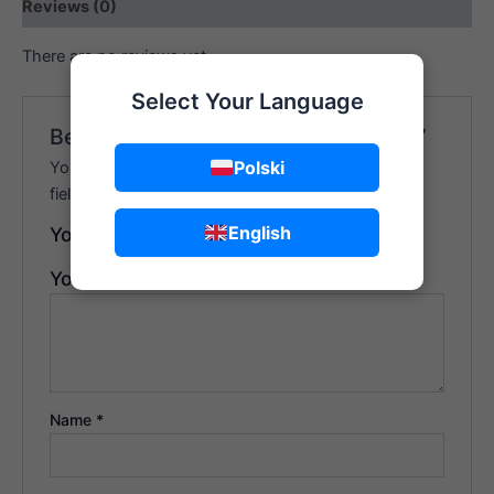
Reviews (0)
There are no reviews yet.
Select Your Language
Be the first to review “Yearly Access”
Polski
Your email address will not be published.
Required
fields are marked
*
English
Your rating
*
Your review
*
Name
*